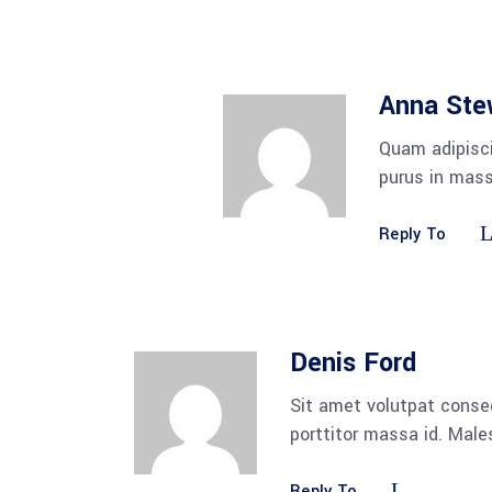
Anna Ste
Quam adipisci
purus in mass
Reply To
Denis Ford
Sit amet volutpat conse
porttitor massa id. Mal
Reply To