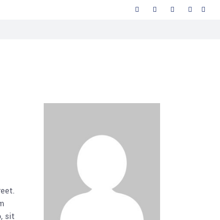
reet.
am
 sit