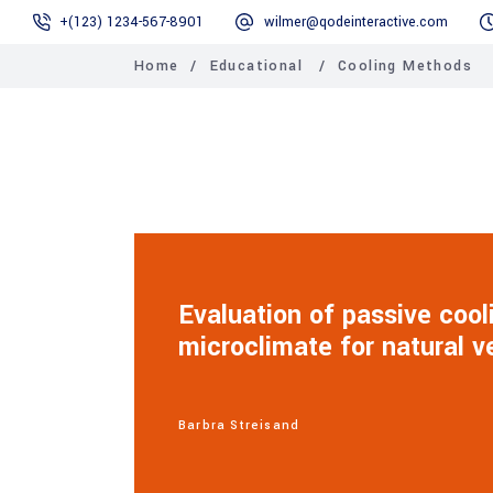
+(123) 1234-567-8901
wilmer@qodeinteractive.com
Home
/
Educational
/
Cooling Methods
Evaluation of passive coo
microclimate for natural v
Barbra Streisand