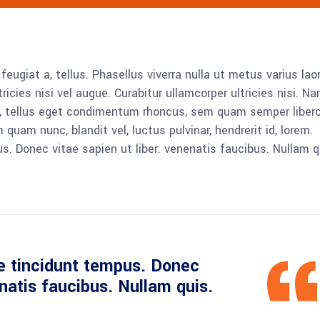
 feugiat a, tellus. Phasellus viverra nulla ut metus varius lao
icies nisi vel augue. Curabitur ullamcorper ultricies nisi. N
 tellus eget condimentum rhoncus, sem quam semper libero,
am nunc, blandit vel, luctus pulvinar, hendrerit id, lorem.
. Donec vitae sapien ut liber. venenatis faucibus. Nullam q
e tincidunt tempus. Donec
enatis faucibus. Nullam quis.