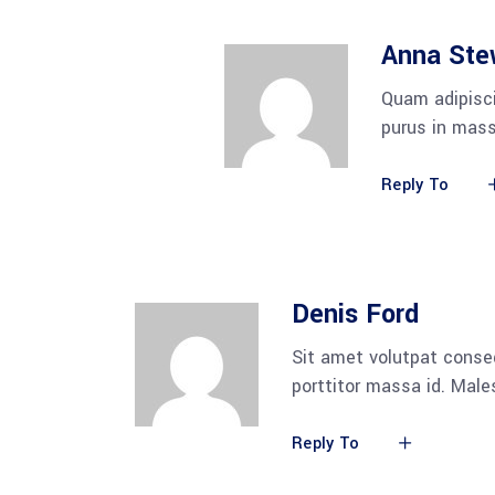
Anna Ste
Quam adipisci
purus in mass
Reply To
Denis Ford
Sit amet volutpat conse
porttitor massa id. Mal
Reply To