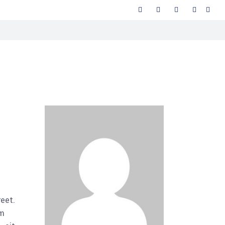
reet.
am