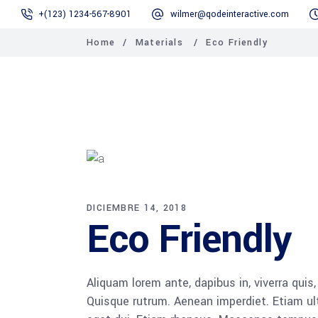
+(123) 1234-567-8901
wilmer@qodeinteractive.com
Home
/
Materials
/
Eco Friendly
DICIEMBRE 14, 2018
Eco Friendly
Aliquam lorem ante, dapibus in, viverra quis,
Quisque rutrum. Aenean imperdiet. Etiam ultr