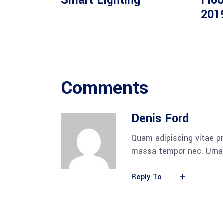
Smart Lighting
Floo
201
Comments
Denis Ford
Quam adipiscing vitae pr
massa tempor nec. Urna 
Reply To