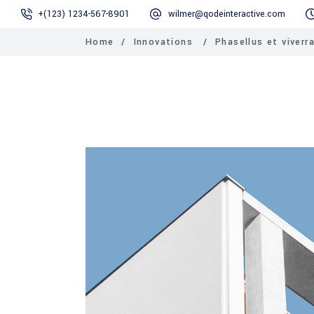
+(123) 1234-567-8901
wilmer@qodeinteractive.com
Home
/
Innovations
/
Phasellus et viverr