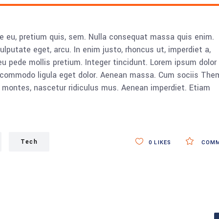
ue eu, pretium quis, sem. Nulla consequat massa quis enim.
vulputate eget, arcu. In enim justo, rhoncus ut, imperdiet a,
eu pede mollis pretium. Integer tincidunt. Lorem ipsum dolor 
n commodo ligula eget dolor. Aenean massa. Cum sociis The
 montes, nascetur ridiculus mus. Aenean imperdiet. Etiam
Tech
0
LIKES
COMM