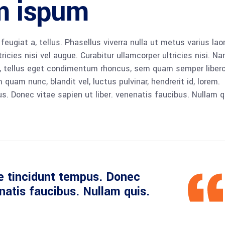
em ispum
 feugiat a, tellus. Phasellus viverra nulla ut metus varius lao
icies nisi vel augue. Curabitur ullamcorper ultricies nisi. N
 tellus eget condimentum rhoncus, sem quam semper libero,
am nunc, blandit vel, luctus pulvinar, hendrerit id, lorem.
. Donec vitae sapien ut liber. venenatis faucibus. Nullam q
e tincidunt tempus. Donec
enatis faucibus. Nullam quis.