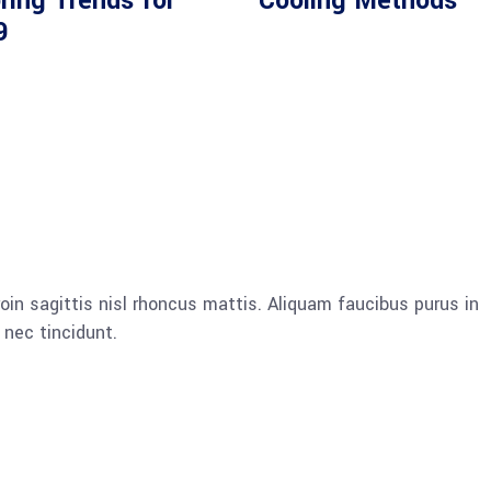
ring Trends for
Cooling Methods
9
oin sagittis nisl rhoncus mattis. Aliquam faucibus purus in
nec tincidunt.