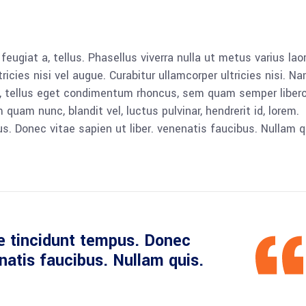
 feugiat a, tellus. Phasellus viverra nulla ut metus varius lao
icies nisi vel augue. Curabitur ullamcorper ultricies nisi. N
 tellus eget condimentum rhoncus, sem quam semper libero,
am nunc, blandit vel, luctus pulvinar, hendrerit id, lorem.
. Donec vitae sapien ut liber. venenatis faucibus. Nullam q
e tincidunt tempus. Donec
enatis faucibus. Nullam quis.