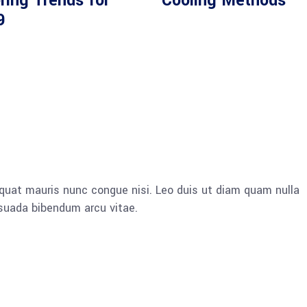
ring Trends for
Cooling Methods
9
quat mauris nunc congue nisi. Leo duis ut diam quam nulla
esuada bibendum arcu vitae.