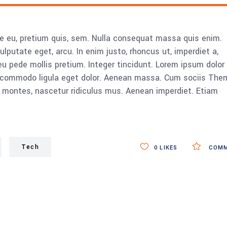
ue eu, pretium quis, sem. Nulla consequat massa quis enim.
vulputate eget, arcu. In enim justo, rhoncus ut, imperdiet a,
eu pede mollis pretium. Integer tincidunt. Lorem ipsum dolor 
n commodo ligula eget dolor. Aenean massa. Cum sociis The
 montes, nascetur ridiculus mus. Aenean imperdiet. Etiam
Tech
0
LIKES
COMM