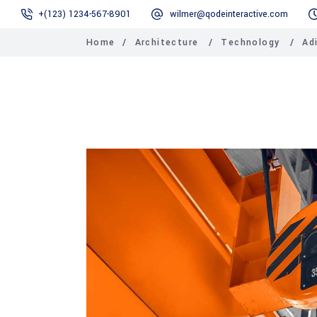
+(123) 1234-567-8901
wilmer@qodeinteractive.com
Home
/
Architecture
/
Technology
/
Ad