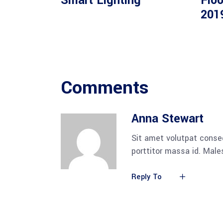
Smart Lighting
Floo
201
Comments
Anna Stewart
Sit amet volutpat conse
porttitor massa id. Mal
Reply To